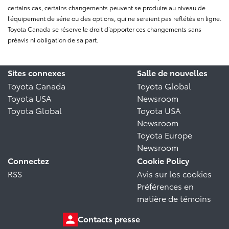
certains cas, certains changements peuvent se produire au niveau de
l’équipement de série ou des options, qui ne seraient pas reflétés en ligne.
Toyota Canada se réserve le droit d’apporter ces changements sans
préavis ni obligation de sa part.
Sites connexes
Salle de nouvelles
Toyota Canada
Toyota Global
Toyota USA
Newsroom
Toyota Global
Toyota USA
Newsroom
Toyota Europe
Newsroom
Connectez
Cookie Policy
RSS
Avis sur les cookies
Préférences en
matière de témoins
Contacts presse