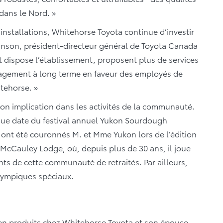
 dans le Nord. »
nstallations, Whitehorse Toyota continue d’investir
inson, président-directeur général de Toyota Canada
nt dispose l’établissement, proposent plus de services
gagement à long terme en faveur des employés de
tehorse. »
n implication dans les activités de la communauté.
gue date du festival annuel Yukon Sourdough
 ont été couronnés M. et Mme Yukon lors de l’édition
u McCauley Lodge, où, depuis plus de 30 ans, il joue
ents de cette communauté de retraités. Par ailleurs,
lympiques spéciaux.
 en produits chez Whitehorse Toyota et son épouse