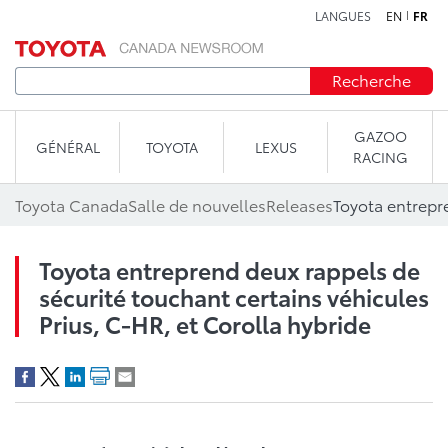
LANGUES
EN
FR
Aller au contenu
Recherche
GAZOO
GÉNÉRAL
TOYOTA
LEXUS
RACING
Toyota Canada
Salle de nouvelles
Releases
Toyota entreprend deux rappels de
sécurité touchant certains véhicules
Prius, C-HR, et Corolla hybride