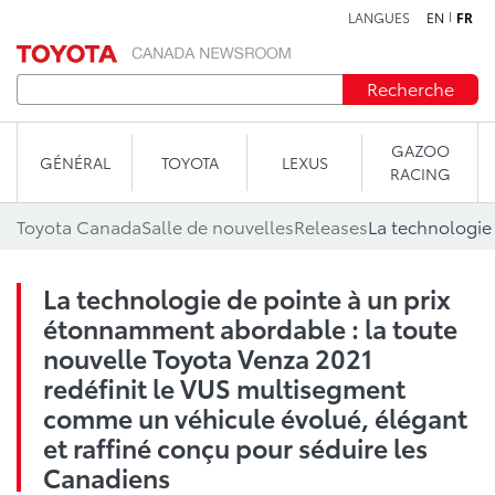
LANGUES
EN
FR
Aller au contenu
Recherche
GAZOO
GÉNÉRAL
TOYOTA
LEXUS
RACING
Toyota Canada
Salle de nouvelles
Releases
La technologie de pointe à un prix
étonnamment abordable : la toute
nouvelle Toyota Venza 2021
redéfinit le VUS multisegment
comme un véhicule évolué, élégant
et raffiné conçu pour séduire les
Canadiens