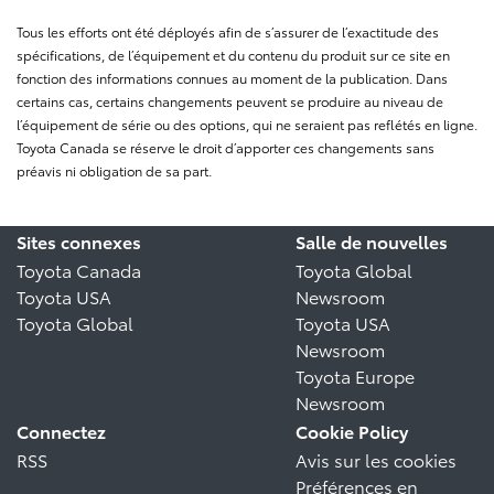
Tous les efforts ont été déployés afin de s’assurer de l’exactitude des
spécifications, de l’équipement et du contenu du produit sur ce site en
fonction des informations connues au moment de la publication. Dans
certains cas, certains changements peuvent se produire au niveau de
l’équipement de série ou des options, qui ne seraient pas reflétés en ligne.
Toyota Canada se réserve le droit d’apporter ces changements sans
préavis ni obligation de sa part.
Sites connexes
Salle de nouvelles
Toyota Canada
Toyota Global
Toyota USA
Newsroom
Toyota Global
Toyota USA
Newsroom
Toyota Europe
Newsroom
Connectez
Cookie Policy
RSS
Avis sur les cookies
Préférences en