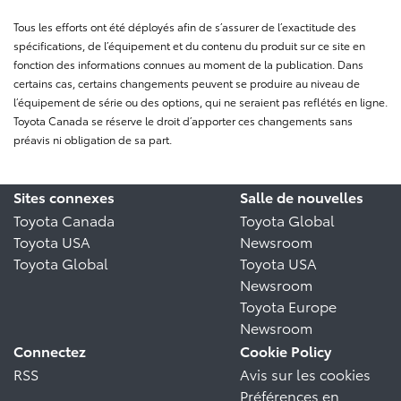
Tous les efforts ont été déployés afin de s’assurer de l’exactitude des
spécifications, de l’équipement et du contenu du produit sur ce site en
fonction des informations connues au moment de la publication. Dans
certains cas, certains changements peuvent se produire au niveau de
l’équipement de série ou des options, qui ne seraient pas reflétés en ligne.
Toyota Canada se réserve le droit d’apporter ces changements sans
préavis ni obligation de sa part.
Sites connexes
Salle de nouvelles
Toyota Canada
Toyota Global
Toyota USA
Newsroom
Toyota Global
Toyota USA
Newsroom
Toyota Europe
Newsroom
Connectez
Cookie Policy
RSS
Avis sur les cookies
Préférences en