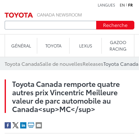
LANGUES
EN
FR
Aller au contenu
Recherche
GAZOO
GÉNÉRAL
TOYOTA
LEXUS
RACING
Toyota Canada
Salle de nouvelles
Releases
Toyota Canada remporte quatre
autres prix Vincentric Meilleure
valeur de parc automobile au
Canada<sup>MC</sup>