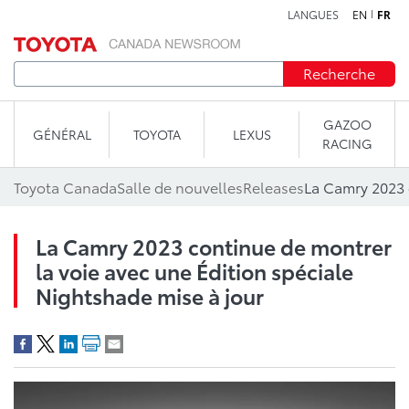
LANGUES
EN
FR
Aller au contenu
Recherche
GAZOO
GÉNÉRAL
TOYOTA
LEXUS
RACING
Toyota Canada
Salle de nouvelles
Releases
La Camry 2023 continue de montrer
la voie avec une Édition spéciale
Nightshade mise à jour