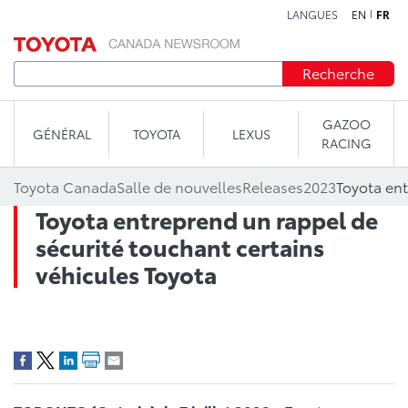
LANGUES
EN
FR
Aller au contenu
Recherche
GAZOO
GÉNÉRAL
TOYOTA
LEXUS
RACING
Toyota Canada
Salle de nouvelles
Releases
2023
Toyota entreprend un rappel de
sécurité touchant certains
véhicules Toyota