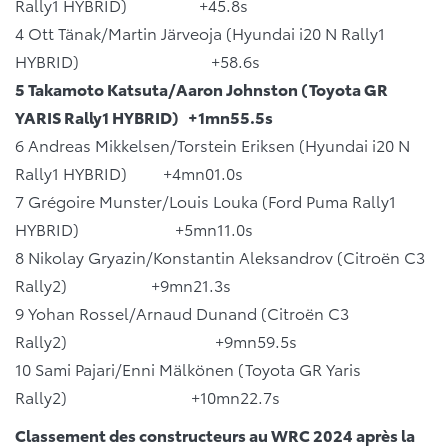
Rally1 HYBRID) +45.8s
4 Ott Tänak/Martin Järveoja (Hyundai i20 N Rally1
HYBRID) +58.6s
5 Takamoto Katsuta/Aaron Johnston (Toyota GR
YARIS Rally1 HYBRID) +1mn55.5s
6 Andreas Mikkelsen/Torstein Eriksen (Hyundai i20 N
Rally1 HYBRID) +4mn01.0s
7 Grégoire Munster/Louis Louka (Ford Puma Rally1
HYBRID) +5mn11.0s
8 Nikolay Gryazin/Konstantin Aleksandrov (Citroën C3
Rally2) +9mn21.3s
9 Yohan Rossel/Arnaud Dunand (Citroën C3
Rally2) +9mn59.5s
10 Sami Pajari/Enni Mälkönen (Toyota GR Yaris
Rally2) +10mn22.7s
Classement des constructeurs au WRC 2024 après la