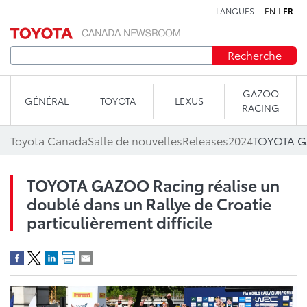
LANGUES
EN
FR
Aller au contenu
Recherche
GAZOO
GÉNÉRAL
TOYOTA
LEXUS
RACING
Toyota Canada
Salle de nouvelles
Releases
2024
TOYOTA GAZOO Racing réalise un
doublé dans un Rallye de Croatie
particulièrement difficile