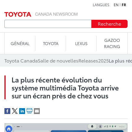
LANGUES
EN
FR
Aller au contenu
Recherche
GAZOO
GÉNÉRAL
TOYOTA
LEXUS
RACING
Toyota Canada
Salle de nouvelles
Releases
2025
La plus récente évolution du
système multimédia Toyota arrive
sur un écran près de chez vous