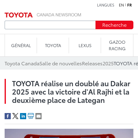
LANGUES
EN
FR
Aller au contenu
Recherche
GAZOO
GÉNÉRAL
TOYOTA
LEXUS
RACING
Toyota Canada
Salle de nouvelles
Releases
2025
TOYOTA réalise un doublé au Dakar
2025 avec la victoire d'Al Rajhi et la
deuxième place de Lategan