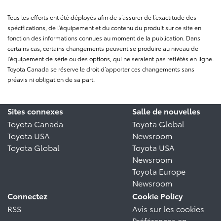
Tous les efforts ont été déployés afin de s’assurer de l’exactitude des
spécifications, de l’équipement et du contenu du produit sur ce site en
fonction des informations connues au moment de la publication. Dans
certains cas, certains changements peuvent se produire au niveau de
l’équipement de série ou des options, qui ne seraient pas reflétés en ligne.
Toyota Canada se réserve le droit d’apporter ces changements sans
préavis ni obligation de sa part.
Sites connexes
Salle de nouvelles
Toyota Canada
Toyota Global
Toyota USA
Newsroom
Toyota Global
Toyota USA
Newsroom
Toyota Europe
Newsroom
Connectez
Cookie Policy
RSS
Avis sur les cookies
Préférences en