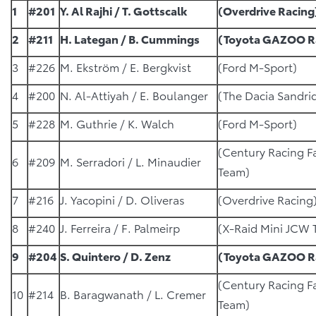
1
#201
Y. Al Rajhi / T. Gottscalk
(Overdrive Racing
2
#211
H. Lategan / B. Cummings
(Toyota GAZOO R
3
#226
M. Ekström / E. Bergkvist
(Ford M-Sport)
4
#200
N. Al-Attiyah / E. Boulanger
(The Dacia Sandri
5
#228
M. Guthrie / K. Walch
(Ford M-Sport)
(Century Racing F
6
#209
M. Serradori / L. Minaudier
Team)
7
#216
J. Yacopini / D. Oliveras
(Overdrive Racing
8
#240
J. Ferreira / F. Palmeirp
(X-Raid Mini JCW
9
#204
S. Quintero / D. Zenz
(Toyota GAZOO R
(Century Racing F
10
#214
B. Baragwanath / L. Cremer
Team)