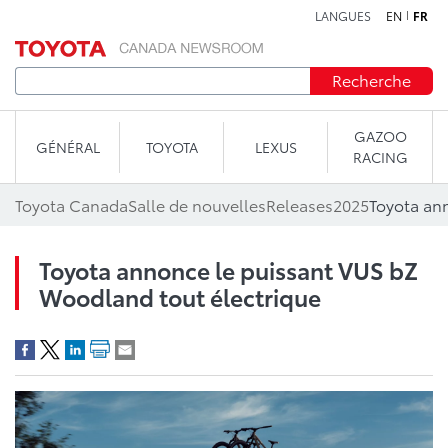
LANGUES
EN
FR
Aller au contenu
Recherche
GAZOO
GÉNÉRAL
TOYOTA
LEXUS
RACING
Toyota Canada
Salle de nouvelles
Releases
2025
Toyota annonce le puissant VUS bZ
Woodland tout électrique