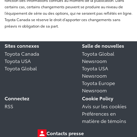
fonction des informations connues au moment de la publication. Dans
certains cas, certains changements peuvent se produire au niveau de
l’équipement de série ou des options, qui ne seraient pas reflétés en ligne.
Toyota Canada se réserve le droit d’apporter ces changements sans
préavis ni obligation de sa part.
Sites connexes
Salle de nouvelles
Toyota Canada
Toyota Global
Toyota USA
Newsroom
Toyota Global
Toyota USA
Newsroom
Toyota Europe
Newsroom
Connectez
Cookie Policy
RSS
Avis sur les cookies
Préférences en
matière de témoins
Contacts presse