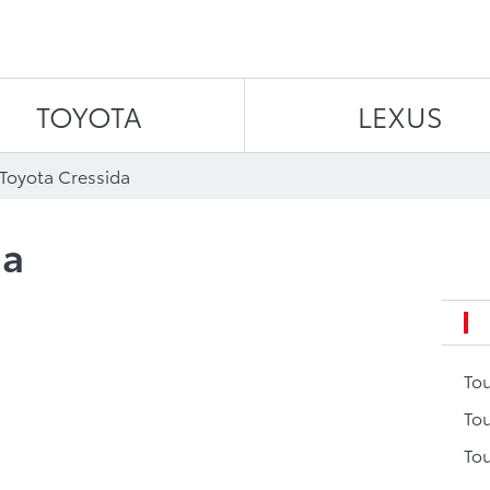
Aller au contenu
TOYOTA
LEXUS
 Toyota Cressida
da
To
Tou
Tou