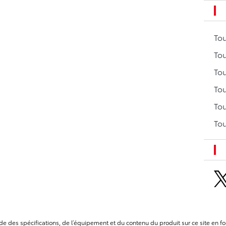
To
Tou
Tou
Tou
Tou
Tou
itude des spécifications, de l’équipement et du contenu du produit sur ce site e