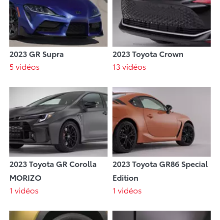
2023 GR Supra
2023 Toyota Crown
5 vidéos
13 vidéos
2023 Toyota GR Corolla
2023 Toyota GR86 Special
MORIZO
Edition
1 vidéos
1 vidéos