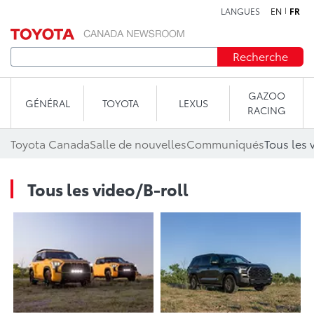
LANGUES
EN
FR
Aller au contenu
Recherche
GAZOO
GÉNÉRAL
TOYOTA
LEXUS
RACING
Toyota Canada
Salle de nouvelles
Communiqués
Tous les 
Tous les video/B-roll