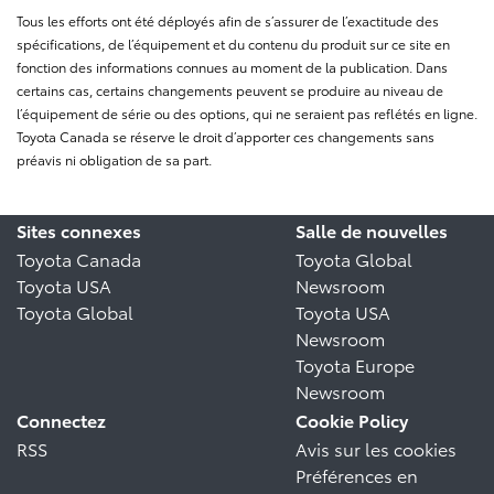
Tous les efforts ont été déployés afin de s’assurer de l’exactitude des
spécifications, de l’équipement et du contenu du produit sur ce site en
fonction des informations connues au moment de la publication. Dans
certains cas, certains changements peuvent se produire au niveau de
l’équipement de série ou des options, qui ne seraient pas reflétés en ligne.
Toyota Canada se réserve le droit d’apporter ces changements sans
préavis ni obligation de sa part.
Sites connexes
Salle de nouvelles
Toyota Canada
Toyota Global
Toyota USA
Newsroom
Toyota Global
Toyota USA
Newsroom
Toyota Europe
Newsroom
Connectez
Cookie Policy
RSS
Avis sur les cookies
Préférences en