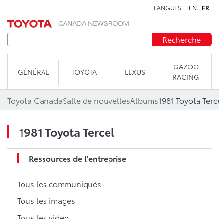
LANGUES
EN
FR
Aller au contenu
Recherche
GAZOO
GÉNÉRAL
TOYOTA
LEXUS
RACING
Toyota Canada
Salle de nouvelles
Albums
1981 Toyota Terc
1981 Toyota Tercel
Ressources de l'entreprise
Tous les communiqués
Tous les images
Tous les video