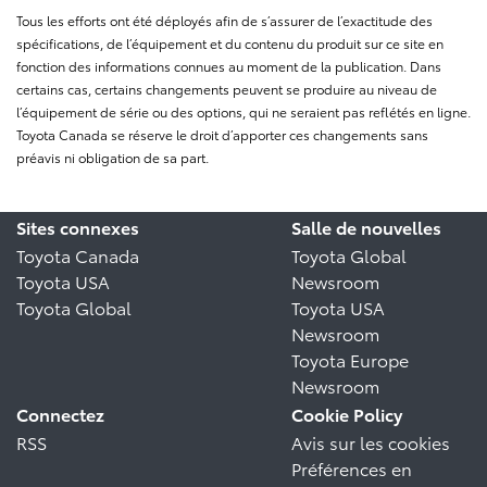
Tous les efforts ont été déployés afin de s’assurer de l’exactitude des
spécifications, de l’équipement et du contenu du produit sur ce site en
fonction des informations connues au moment de la publication. Dans
certains cas, certains changements peuvent se produire au niveau de
l’équipement de série ou des options, qui ne seraient pas reflétés en ligne.
Toyota Canada se réserve le droit d’apporter ces changements sans
préavis ni obligation de sa part.
Sites connexes
Salle de nouvelles
Toyota Canada
Toyota Global
Toyota USA
Newsroom
Toyota Global
Toyota USA
Newsroom
Toyota Europe
Newsroom
Connectez
Cookie Policy
RSS
Avis sur les cookies
Préférences en