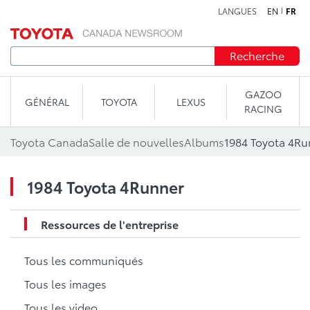
LANGUES
EN
FR
Aller au contenu
Recherche
GAZOO
GÉNÉRAL
TOYOTA
LEXUS
RACING
Toyota Canada
Salle de nouvelles
Albums
1984 Toyota 4Ru
1984 Toyota 4Runner
Ressources de l'entreprise
Tous les communiqués
Tous les images
Tous les video