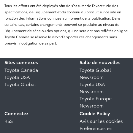
Tous les efforts ont été déployés afin de s’assurer de l’exactitude des
spécifications, de l’équipement et du contenu du produit sur ce site en
fonction des informations connues au moment de la publication. Dans
certains cas, certains changements peuvent se produire au niveau de
l’équipement de série ou des options, qui ne seraient pas reflétés en ligne.
Toyota Canada se réserve le droit d’apporter ces changements sans
préavis ni obligation de sa part.
Sites connexes
Salle de nouvelles
Toyota Canada
Toyota Global
Toyota USA
Newsroom
Toyota Global
Toyota USA
Newsroom
Toyota Europe
Newsroom
Connectez
Cookie Policy
RSS
Avis sur les cookies
Préférences en