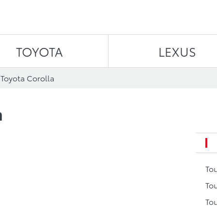
Aller au contenu
TOYOTA
LEXUS
 Toyota Corolla
a
To
Tou
Tou