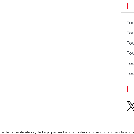
To
Tou
Tou
Tou
Tou
Tou
itude des spécifications, de l’équipement et du contenu du produit sur ce site e