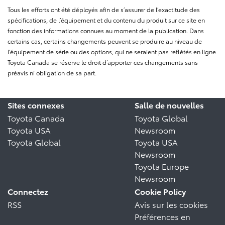
Tous les efforts ont été déployés afin de s’assurer de l’exactitude des
spécifications, de l’équipement et du contenu du produit sur ce site en
fonction des informations connues au moment de la publication. Dans
certains cas, certains changements peuvent se produire au niveau de
l’équipement de série ou des options, qui ne seraient pas reflétés en ligne.
Toyota Canada se réserve le droit d’apporter ces changements sans
préavis ni obligation de sa part.
Sites connexes
Salle de nouvelles
Toyota Canada
Toyota Global
Toyota USA
Newsroom
Toyota Global
Toyota USA
Newsroom
Toyota Europe
Newsroom
Connectez
Cookie Policy
RSS
Avis sur les cookies
Préférences en