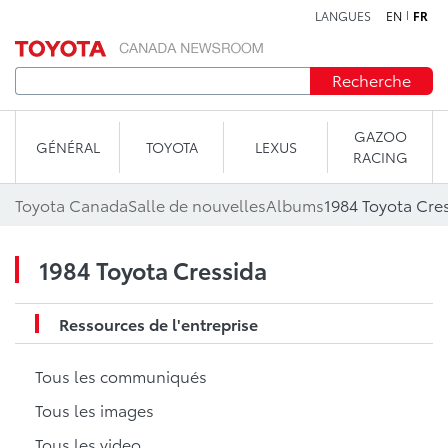
LANGUES
EN
FR
Aller au contenu
Recherche
GAZOO
GÉNÉRAL
TOYOTA
LEXUS
RACING
Toyota Canada
Salle de nouvelles
Albums
1984 Toyota Cre
1984 Toyota Cressida
Ressources de l'entreprise
Tous les communiqués
Tous les images
Tous les video