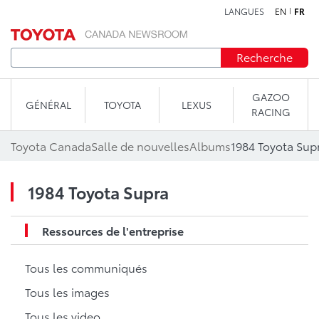
LANGUES
EN
FR
Aller au contenu
Recherche
GAZOO
GÉNÉRAL
TOYOTA
LEXUS
RACING
Toyota Canada
Salle de nouvelles
Albums
1984 Toyota Sup
1984 Toyota Supra
Ressources de l'entreprise
Tous les communiqués
Tous les images
Tous les video