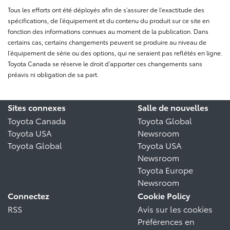
Tous les efforts ont été déployés afin de s’assurer de l’exactitude des
spécifications, de l’équipement et du contenu du produit sur ce site en
fonction des informations connues au moment de la publication. Dans
certains cas, certains changements peuvent se produire au niveau de
l’équipement de série ou des options, qui ne seraient pas reflétés en ligne.
Toyota Canada se réserve le droit d’apporter ces changements sans
préavis ni obligation de sa part.
Sites connexes
Salle de nouvelles
Toyota Canada
Toyota Global
Toyota USA
Newsroom
Toyota Global
Toyota USA
Newsroom
Toyota Europe
Newsroom
Connectez
Cookie Policy
RSS
Avis sur les cookies
Préférences en