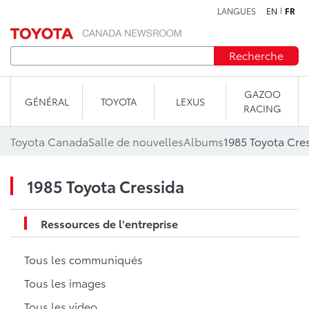
LANGUES
EN
FR
Aller au contenu
Recherche
GAZOO
GÉNÉRAL
TOYOTA
LEXUS
RACING
Toyota Canada
Salle de nouvelles
Albums
1985 Toyota Cre
1985 Toyota Cressida
Ressources de l'entreprise
Tous les communiqués
Tous les images
Tous les video