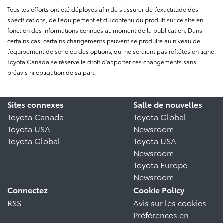
Tous les efforts ont été déployés afin de s’assurer de l’exactitude des
spécifications, de l’équipement et du contenu du produit sur ce site en
fonction des informations connues au moment de la publication. Dans
certains cas, certains changements peuvent se produire au niveau de
l’équipement de série ou des options, qui ne seraient pas reflétés en ligne.
Toyota Canada se réserve le droit d’apporter ces changements sans
préavis ni obligation de sa part.
Sites connexes
Salle de nouvelles
Toyota Canada
Toyota Global
Toyota USA
Newsroom
Toyota Global
Toyota USA
Newsroom
Toyota Europe
Newsroom
Connectez
Cookie Policy
RSS
Avis sur les cookies
Préférences en