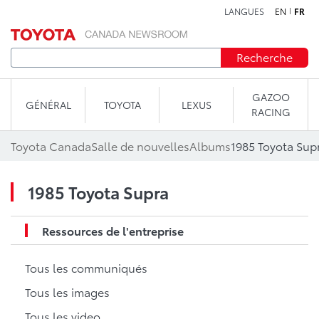
LANGUES
EN
FR
Aller au contenu
Recherche
GAZOO
GÉNÉRAL
TOYOTA
LEXUS
RACING
Toyota Canada
Salle de nouvelles
Albums
1985 Toyota Sup
1985 Toyota Supra
Ressources de l'entreprise
Tous les communiqués
Tous les images
Tous les video