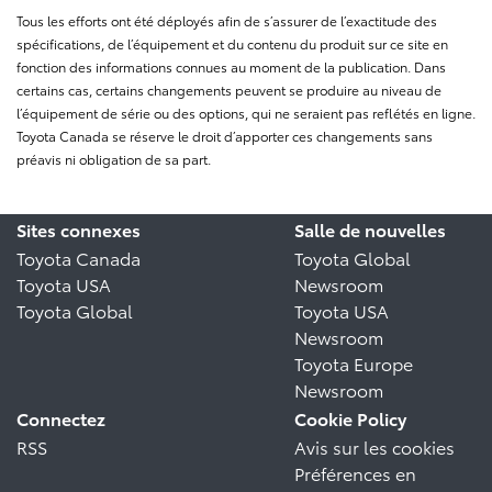
Tous les efforts ont été déployés afin de s’assurer de l’exactitude des
spécifications, de l’équipement et du contenu du produit sur ce site en
fonction des informations connues au moment de la publication. Dans
certains cas, certains changements peuvent se produire au niveau de
l’équipement de série ou des options, qui ne seraient pas reflétés en ligne.
Toyota Canada se réserve le droit d’apporter ces changements sans
préavis ni obligation de sa part.
Sites connexes
Salle de nouvelles
Toyota Canada
Toyota Global
Toyota USA
Newsroom
Toyota Global
Toyota USA
Newsroom
Toyota Europe
Newsroom
Connectez
Cookie Policy
RSS
Avis sur les cookies
Préférences en