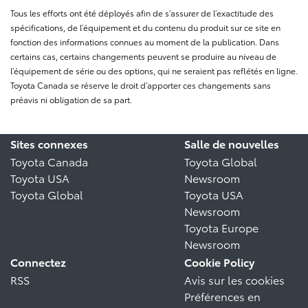
Tous les efforts ont été déployés afin de s’assurer de l’exactitude des
spécifications, de l’équipement et du contenu du produit sur ce site en
fonction des informations connues au moment de la publication. Dans
certains cas, certains changements peuvent se produire au niveau de
l’équipement de série ou des options, qui ne seraient pas reflétés en ligne.
Toyota Canada se réserve le droit d’apporter ces changements sans
préavis ni obligation de sa part.
Sites connexes
Salle de nouvelles
Toyota Canada
Toyota Global
Toyota USA
Newsroom
Toyota Global
Toyota USA
Newsroom
Toyota Europe
Newsroom
Connectez
Cookie Policy
RSS
Avis sur les cookies
Préférences en