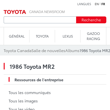
LANGUES
EN
FR
Aller au contenu
Recherche
GAZOO
GÉNÉRAL
TOYOTA
LEXUS
RACING
Toyota Canada
Salle de nouvelles
Albums
1986 Toyota MR
1986 Toyota MR2
Ressources de l'entreprise
Tous les communiqués
Tous les images
Tous les video