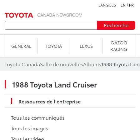
LANGUES
EN
FR
Aller au contenu
Recherche
GAZOO
GÉNÉRAL
TOYOTA
LEXUS
RACING
Toyota Canada
Salle de nouvelles
Albums
1988 Toyota Lan
1988 Toyota Land Cruiser
Ressources de l'entreprise
Tous les communiqués
Tous les images
Tous les video