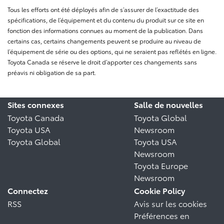
Tous les efforts ont été déployés afin de s’assurer de l’exactitude des
spécifications, de l’équipement et du contenu du produit sur ce site en
fonction des informations connues au moment de la publication. Dans
certains cas, certains changements peuvent se produire au niveau de
l’équipement de série ou des options, qui ne seraient pas reflétés en ligne.
Toyota Canada se réserve le droit d’apporter ces changements sans
préavis ni obligation de sa part.
Sites connexes
Salle de nouvelles
Toyota Canada
Toyota Global
Toyota USA
Newsroom
Toyota Global
Toyota USA
Newsroom
Toyota Europe
Newsroom
Connectez
Cookie Policy
RSS
Avis sur les cookies
Préférences en