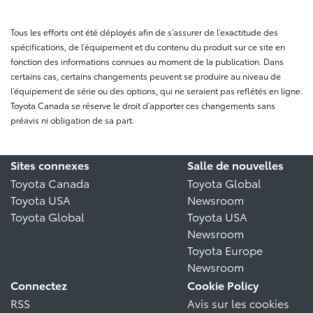
Tous les efforts ont été déployés afin de s’assurer de l’exactitude des
spécifications, de l’équipement et du contenu du produit sur ce site en
fonction des informations connues au moment de la publication. Dans
certains cas, certains changements peuvent se produire au niveau de
l’équipement de série ou des options, qui ne seraient pas reflétés en ligne.
Toyota Canada se réserve le droit d’apporter ces changements sans
préavis ni obligation de sa part.
Sites connexes
Salle de nouvelles
Toyota Canada
Toyota Global
Toyota USA
Newsroom
Toyota Global
Toyota USA
Newsroom
Toyota Europe
Newsroom
Connectez
Cookie Policy
RSS
Avis sur les cookies