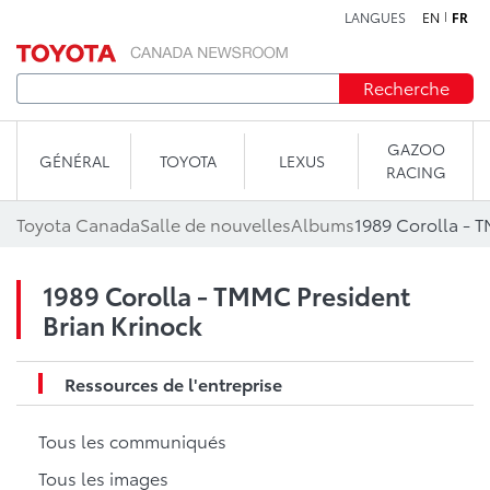
LANGUES
EN
FR
Aller au contenu
Recherche
GAZOO
GÉNÉRAL
TOYOTA
LEXUS
RACING
Toyota Canada
Salle de nouvelles
Albums
1989 Corolla - 
1989 Corolla - TMMC President
Brian Krinock
Ressources de l'entreprise
Tous les communiqués
Tous les images