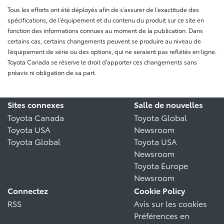
Tous les efforts ont été déployés afin de s’assurer de l’exactitude des
spécifications, de l’équipement et du contenu du produit sur ce site en
fonction des informations connues au moment de la publication. Dans
certains cas, certains changements peuvent se produire au niveau de
l’équipement de série ou des options, qui ne seraient pas reflétés en ligne.
Toyota Canada se réserve le droit d’apporter ces changements sans
préavis ni obligation de sa part.
Sites connexes
Salle de nouvelles
Toyota Canada
Toyota Global
Toyota USA
Newsroom
Toyota Global
Toyota USA
Newsroom
Toyota Europe
Newsroom
Connectez
Cookie Policy
RSS
Avis sur les cookies
Préférences en