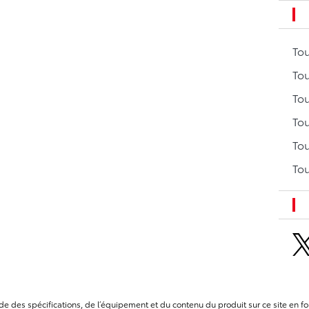
To
Tou
Tou
Tou
Tou
Tou
itude des spécifications, de l’équipement et du contenu du produit sur ce site e