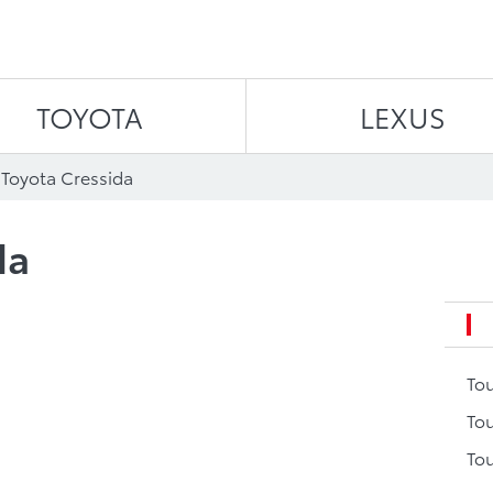
Aller au contenu
TOYOTA
LEXUS
 Toyota Cressida
da
To
Tou
Tou