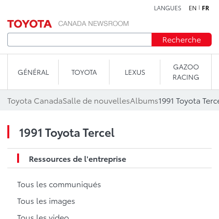
LANGUES
EN
FR
Aller au contenu
Recherche
GAZOO
GÉNÉRAL
TOYOTA
LEXUS
RACING
Toyota Canada
Salle de nouvelles
Albums
1991 Toyota Terc
1991 Toyota Tercel
Ressources de l'entreprise
Tous les communiqués
Tous les images
Tous les video