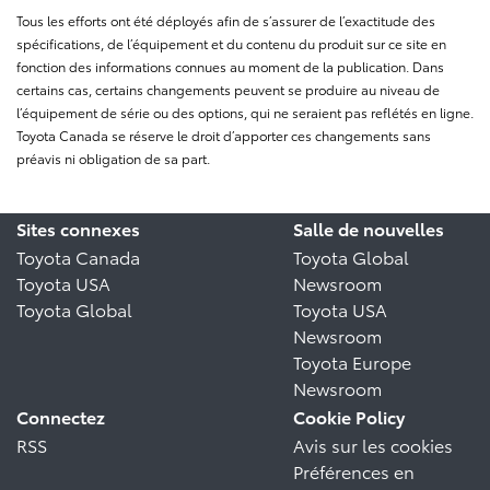
Tous les efforts ont été déployés afin de s’assurer de l’exactitude des
spécifications, de l’équipement et du contenu du produit sur ce site en
fonction des informations connues au moment de la publication. Dans
certains cas, certains changements peuvent se produire au niveau de
l’équipement de série ou des options, qui ne seraient pas reflétés en ligne.
Toyota Canada se réserve le droit d’apporter ces changements sans
préavis ni obligation de sa part.
Sites connexes
Salle de nouvelles
Toyota Canada
Toyota Global
Toyota USA
Newsroom
Toyota Global
Toyota USA
Newsroom
Toyota Europe
Newsroom
Connectez
Cookie Policy
RSS
Avis sur les cookies
Préférences en