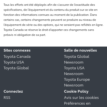
Tous les efforts ont été déployés afin de s’assurer de l’exactitude des
spécifications, de l’équipement et du contenu du produit sur ce site en
fonction des informations connues au moment de la publication. Dans
certains cas, certains changements peuvent se produire au niveau de
l’équipement de série ou des options, qui ne seraient pas reflétés en ligne.
Toyota Canada se réserve le droit d’apporter ces changements sans
préavis ni obligation de sa part.
Sites connexes
Salle de nouvelles
Toyota Canada
Toyota Global
Toyota USA
Newsroom
Toyota Global
Toyota USA
Newsroom
Toyota Europe
Newsroom
Connectez
Cookie Policy
RSS
Avis sur les cookies
Préférences en