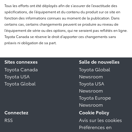
Tous les efforts ont été déployés afin de s’assurer de l’exactitude des
spécifications, de l’équipement et du contenu du produit sur ce site en
fonction des informations connues au moment de la publication. Dans
certains cas, certains changements peuvent se produire au niveau de
l’équipement de série ou des options, qui ne seraient pas reflétés en ligne.
Toyota Canada se réserve le droit d’apporter ces changements sans
préavis ni obligation de sa part.
Sites connexes
Salle de nouvelles
Toyota Canada
Toyota Global
Toyota USA
Newsroom
Toyota Global
Toyota USA
Newsroom
Toyota Europe
Newsroom
Connectez
Cookie Policy
RSS
Avis sur les cookies
Préférences en