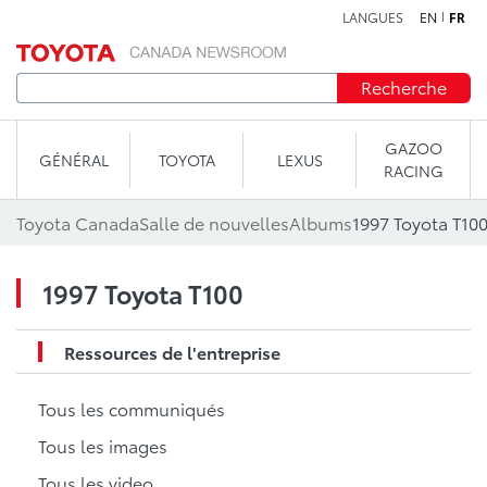
LANGUES
EN
FR
Aller au contenu
Recherche
GAZOO
GÉNÉRAL
TOYOTA
LEXUS
RACING
Toyota Canada
Salle de nouvelles
Albums
1997 Toyota T10
1997 Toyota T100
Ressources de l'entreprise
Tous les communiqués
Tous les images
Tous les video