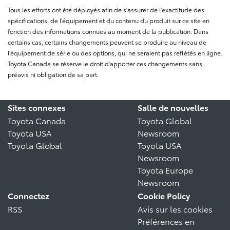
Tous les efforts ont été déployés afin de s’assurer de l’exactitude des
spécifications, de l’équipement et du contenu du produit sur ce site en
fonction des informations connues au moment de la publication. Dans
certains cas, certains changements peuvent se produire au niveau de
l’équipement de série ou des options, qui ne seraient pas reflétés en ligne.
Toyota Canada se réserve le droit d’apporter ces changements sans
préavis ni obligation de sa part.
Sites connexes
Salle de nouvelles
Toyota Canada
Toyota Global
Toyota USA
Newsroom
Toyota Global
Toyota USA
Newsroom
Toyota Europe
Newsroom
Connectez
Cookie Policy
RSS
Avis sur les cookies
Préférences en