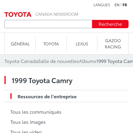
LANGUES
EN
FR
Aller au contenu
Recherche
GAZOO
GÉNÉRAL
TOYOTA
LEXUS
RACING
Toyota Canada
Salle de nouvelles
Albums
1999 Toyota Ca
1999 Toyota Camry
Ressources de l'entreprise
Tous les communiqués
Tous les images
Tous les video