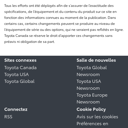
Tous les efforts ont été déployés afin de s’assurer de l’exactitude des
spécifications, de l’équipement et du contenu du produit sur ce site en
fonction des informations connues au moment de la publication. Dans
certains cas, certains changements peuvent se produire au niveau de
l’équipement de série ou des options, qui ne seraient pas reflétés en ligne.
Toyota Canada se réserve le droit d’apporter ces changements sans
préavis ni obligation de sa part.
Sites connexes
Salle de nouvelles
Toyota Canada
Toyota Global
Toyota USA
Newsroom
Toyota Global
Toyota USA
Newsroom
Toyota Europe
Newsroom
Connectez
Cookie Policy
RSS
Avis sur les cookies
Préférences en