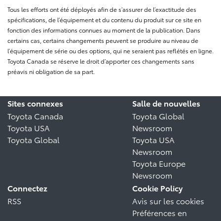
Tous les efforts ont été déployés afin de s’assurer de l’exactitude des
spécifications, de l’équipement et du contenu du produit sur ce site en
fonction des informations connues au moment de la publication. Dans
certains cas, certains changements peuvent se produire au niveau de
l’équipement de série ou des options, qui ne seraient pas reflétés en ligne.
Toyota Canada se réserve le droit d’apporter ces changements sans
préavis ni obligation de sa part.
Sites connexes
Salle de nouvelles
Toyota Canada
Toyota Global
Toyota USA
Newsroom
Toyota Global
Toyota USA
Newsroom
Toyota Europe
Newsroom
Connectez
Cookie Policy
RSS
Avis sur les cookies
Préférences en