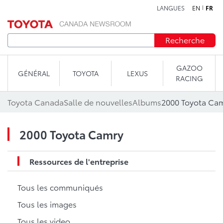
LANGUES
EN
FR
Aller au contenu
Recherche
GAZOO
GÉNÉRAL
TOYOTA
LEXUS
RACING
Toyota Canada
Salle de nouvelles
Albums
2000 Toyota Ca
2000 Toyota Camry
Ressources de l'entreprise
Tous les communiqués
Tous les images
Tous les video