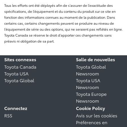
Tous les efforts ont été déployés afin de s’assurer de l’exactitude des
spécifications, de l’équipement et du contenu du produit sur ce site en
fonction des informations connues au moment de la publication. Dans
certains cas, certains changements peuvent se produire au niveau de
l’équipement de série ou des options, qui ne seraient pas reflétés en ligne.
Toyota Canada se réserve le droit d’apporter ces changements sans
préavis ni obligation de sa part.
Sites connexes
Salle de nouvelles
Toyota Canada
Toyota Global
Toyota USA
Newsroom
Toyota Global
Toyota USA
Newsroom
Toyota Europe
Newsroom
Connectez
Cookie Policy
RSS
Avis sur les cookies
Préférences en