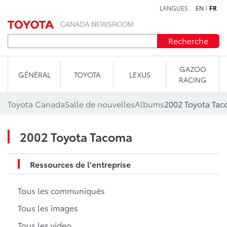
LANGUES
EN
FR
Aller au contenu
Recherche
GAZOO
GÉNÉRAL
TOYOTA
LEXUS
RACING
Toyota Canada
Salle de nouvelles
Albums
2002 Toyota Ta
2002 Toyota Tacoma
Ressources de l'entreprise
Tous les communiqués
Tous les images
Tous les video