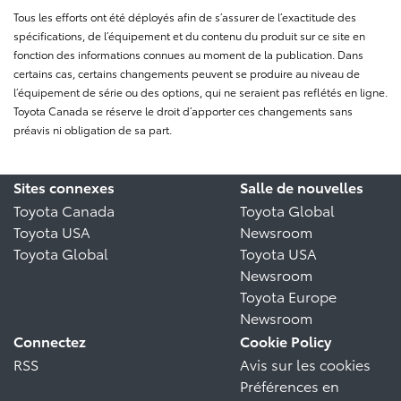
Tous les efforts ont été déployés afin de s’assurer de l’exactitude des
spécifications, de l’équipement et du contenu du produit sur ce site en
fonction des informations connues au moment de la publication. Dans
certains cas, certains changements peuvent se produire au niveau de
l’équipement de série ou des options, qui ne seraient pas reflétés en ligne.
Toyota Canada se réserve le droit d’apporter ces changements sans
préavis ni obligation de sa part.
Sites connexes
Salle de nouvelles
Toyota Canada
Toyota Global
Toyota USA
Newsroom
Toyota Global
Toyota USA
Newsroom
Toyota Europe
Newsroom
Connectez
Cookie Policy
RSS
Avis sur les cookies
Préférences en