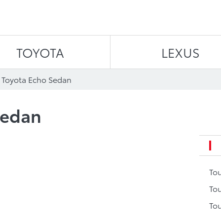
Aller au contenu
TOYOTA
LEXUS
 Toyota Echo Sedan
Sedan
To
Tou
Tou