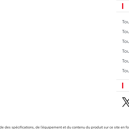
To
Tou
Tou
Tou
Tou
Tou
itude des spécifications, de l’équipement et du contenu du produit sur ce site e