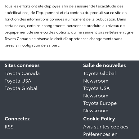
Tous les efforts ont été déployés afin de s’assurer de l’exactitude des
spécifications, de l’équipement et du contenu du produit sur ce site en
fonction des informations connues au moment de la publication. Dans
certains cas, certains changements peuvent se produire au niveau de
l’équipement de série ou des options, qui ne seraient pas reflétés en ligne.
Toyota Canada se réserve le droit d’apporter ces changements sans
préavis ni obligation de sa part.
Sites connexes
Salle de nouvelles
Toyota Canada
Toyota Global
Toyota USA
Newsroom
Toyota Global
Toyota USA
Newsroom
Toyota Europe
Newsroom
Connectez
Cookie Policy
RSS
Avis sur les cookies
Préférences en