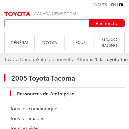
LANGUES
EN
FR
Aller au contenu
Recherche
GAZOO
GÉNÉRAL
TOYOTA
LEXUS
RACING
Toyota Canada
Salle de nouvelles
Albums
2005 Toyota Ta
2005 Toyota Tacoma
Ressources de l'entreprise
Tous les communiqués
Tous les images
Tous les video