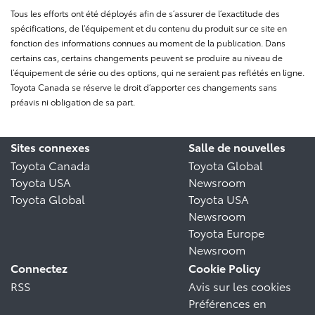
Tous les efforts ont été déployés afin de s’assurer de l’exactitude des
spécifications, de l’équipement et du contenu du produit sur ce site en
fonction des informations connues au moment de la publication. Dans
certains cas, certains changements peuvent se produire au niveau de
l’équipement de série ou des options, qui ne seraient pas reflétés en ligne.
Toyota Canada se réserve le droit d’apporter ces changements sans
préavis ni obligation de sa part.
Sites connexes
Salle de nouvelles
Toyota Canada
Toyota Global
Toyota USA
Newsroom
Toyota Global
Toyota USA
Newsroom
Toyota Europe
Newsroom
Connectez
Cookie Policy
RSS
Avis sur les cookies
Préférences en