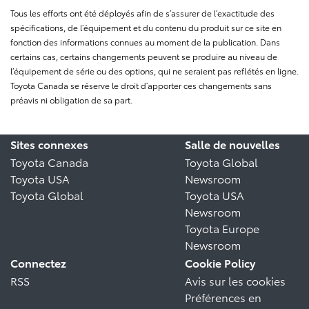
Tous les efforts ont été déployés afin de s’assurer de l’exactitude des
spécifications, de l’équipement et du contenu du produit sur ce site en
fonction des informations connues au moment de la publication. Dans
certains cas, certains changements peuvent se produire au niveau de
l’équipement de série ou des options, qui ne seraient pas reflétés en ligne.
Toyota Canada se réserve le droit d’apporter ces changements sans
préavis ni obligation de sa part.
Sites connexes
Salle de nouvelles
Toyota Canada
Toyota Global
Toyota USA
Newsroom
Toyota Global
Toyota USA
Newsroom
Toyota Europe
Newsroom
Connectez
Cookie Policy
RSS
Avis sur les cookies
Préférences en