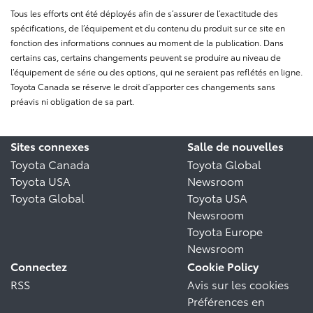
Tous les efforts ont été déployés afin de s’assurer de l’exactitude des
spécifications, de l’équipement et du contenu du produit sur ce site en
fonction des informations connues au moment de la publication. Dans
certains cas, certains changements peuvent se produire au niveau de
l’équipement de série ou des options, qui ne seraient pas reflétés en ligne.
Toyota Canada se réserve le droit d’apporter ces changements sans
préavis ni obligation de sa part.
Sites connexes
Salle de nouvelles
Toyota Canada
Toyota Global
Toyota USA
Newsroom
Toyota Global
Toyota USA
Newsroom
Toyota Europe
Newsroom
Connectez
Cookie Policy
RSS
Avis sur les cookies
Préférences en