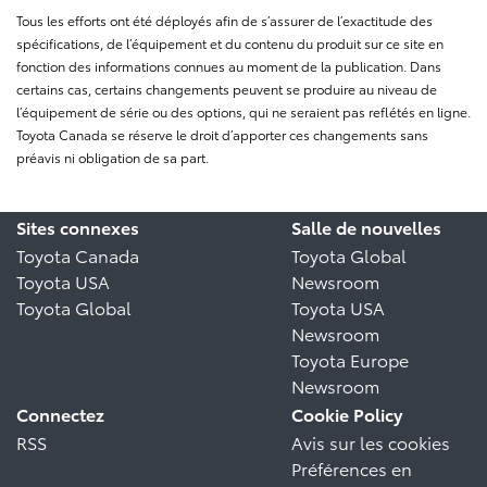
Tous les efforts ont été déployés afin de s’assurer de l’exactitude des
spécifications, de l’équipement et du contenu du produit sur ce site en
fonction des informations connues au moment de la publication. Dans
certains cas, certains changements peuvent se produire au niveau de
l’équipement de série ou des options, qui ne seraient pas reflétés en ligne.
Toyota Canada se réserve le droit d’apporter ces changements sans
préavis ni obligation de sa part.
Sites connexes
Salle de nouvelles
Toyota Canada
Toyota Global
Toyota USA
Newsroom
Toyota Global
Toyota USA
Newsroom
Toyota Europe
Newsroom
Connectez
Cookie Policy
RSS
Avis sur les cookies
Préférences en