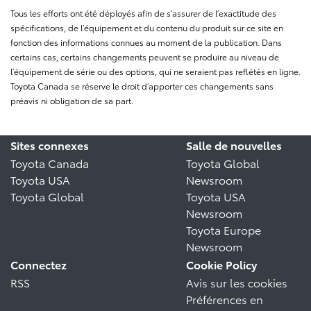
Tous les efforts ont été déployés afin de s’assurer de l’exactitude des
spécifications, de l’équipement et du contenu du produit sur ce site en
fonction des informations connues au moment de la publication. Dans
certains cas, certains changements peuvent se produire au niveau de
l’équipement de série ou des options, qui ne seraient pas reflétés en ligne.
Toyota Canada se réserve le droit d’apporter ces changements sans
préavis ni obligation de sa part.
Sites connexes
Salle de nouvelles
Toyota Canada
Toyota Global
Toyota USA
Newsroom
Toyota Global
Toyota USA
Newsroom
Toyota Europe
Newsroom
Connectez
Cookie Policy
RSS
Avis sur les cookies
Préférences en