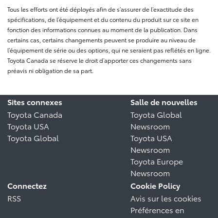
Tous les efforts ont été déployés afin de s’assurer de l’exactitude des
spécifications, de l’équipement et du contenu du produit sur ce site en
fonction des informations connues au moment de la publication. Dans
certains cas, certains changements peuvent se produire au niveau de
l’équipement de série ou des options, qui ne seraient pas reflétés en ligne.
Toyota Canada se réserve le droit d’apporter ces changements sans
préavis ni obligation de sa part.
Sites connexes
Salle de nouvelles
Toyota Canada
Toyota Global
Toyota USA
Newsroom
Toyota Global
Toyota USA
Newsroom
Toyota Europe
Newsroom
Connectez
Cookie Policy
RSS
Avis sur les cookies
Préférences en