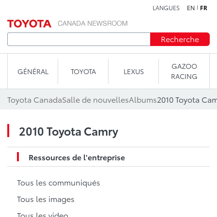
LANGUES
EN
FR
Aller au contenu
Recherche
GAZOO
GÉNÉRAL
TOYOTA
LEXUS
RACING
Toyota Canada
Salle de nouvelles
Albums
2010 Toyota Ca
2010 Toyota Camry
Ressources de l'entreprise
Tous les communiqués
Tous les images
Tous les video