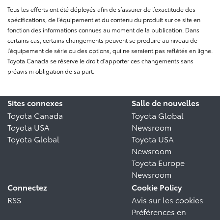
Tous les efforts ont été déployés afin de s’assurer de l’exactitude des
spécifications, de l’équipement et du contenu du produit sur ce site en
fonction des informations connues au moment de la publication. Dans
certains cas, certains changements peuvent se produire au niveau de
l’équipement de série ou des options, qui ne seraient pas reflétés en ligne.
Toyota Canada se réserve le droit d’apporter ces changements sans
préavis ni obligation de sa part.
Sites connexes
Salle de nouvelles
Toyota Canada
Toyota Global
Toyota USA
Newsroom
Toyota Global
Toyota USA
Newsroom
Toyota Europe
Newsroom
Connectez
Cookie Policy
RSS
Avis sur les cookies
Préférences en