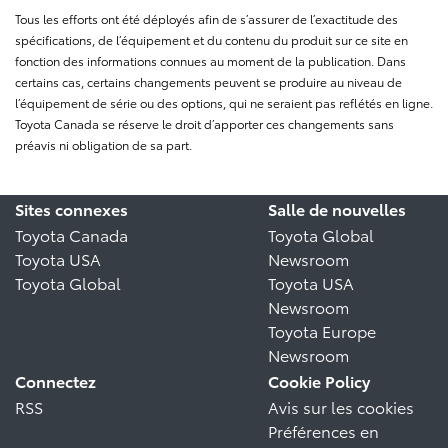
Tous les efforts ont été déployés afin de s’assurer de l’exactitude des
spécifications, de l’équipement et du contenu du produit sur ce site en
fonction des informations connues au moment de la publication. Dans
certains cas, certains changements peuvent se produire au niveau de
l’équipement de série ou des options, qui ne seraient pas reflétés en ligne.
Toyota Canada se réserve le droit d’apporter ces changements sans
préavis ni obligation de sa part.
Sites connexes
Salle de nouvelles
Toyota Canada
Toyota Global
Toyota USA
Newsroom
Toyota Global
Toyota USA
Newsroom
Toyota Europe
Newsroom
Connectez
Cookie Policy
RSS
Avis sur les cookies
Préférences en