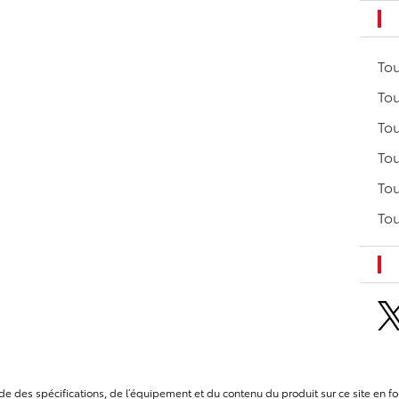
To
Tou
Tou
Tou
Tou
Tou
itude des spécifications, de l’équipement et du contenu du produit sur ce site e