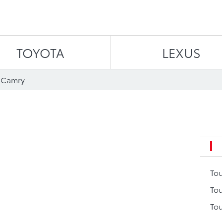
Aller au contenu
TOYOTA
LEXUS
 Camry
To
Tou
Tou