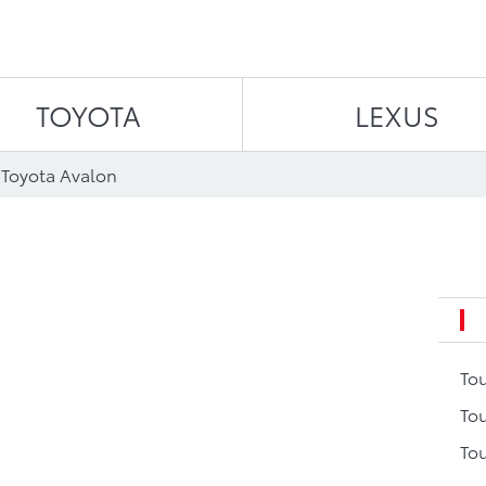
Aller au contenu
TOYOTA
LEXUS
 Toyota Avalon
To
Tou
Tou