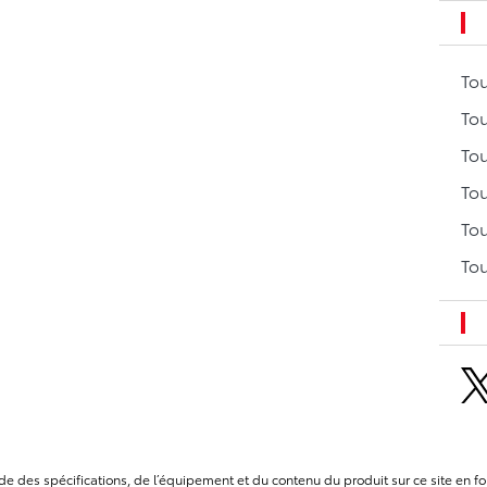
To
Tou
Tou
Tou
Tou
Tou
itude des spécifications, de l’équipement et du contenu du produit sur ce site e