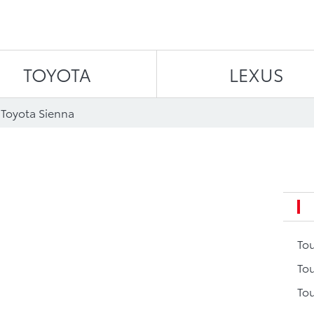
Aller au contenu
TOYOTA
LEXUS
 Toyota Sienna
To
Tou
Tou