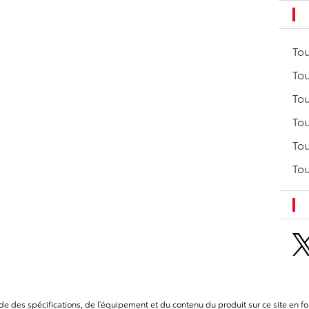
To
Tou
Tou
Tou
Tou
Tou
itude des spécifications, de l’équipement et du contenu du produit sur ce site e