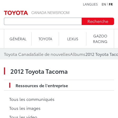
LANGUES
EN
FR
Aller au contenu
Recherche
GAZOO
GÉNÉRAL
TOYOTA
LEXUS
RACING
Toyota Canada
Salle de nouvelles
Albums
2012 Toyota Ta
2012 Toyota Tacoma
Ressources de l'entreprise
Tous les communiqués
Tous les images
Tous les video