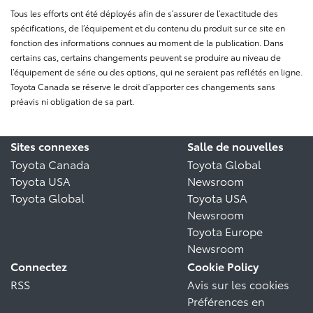
Tous les efforts ont été déployés afin de s’assurer de l’exactitude des
spécifications, de l’équipement et du contenu du produit sur ce site en
fonction des informations connues au moment de la publication. Dans
certains cas, certains changements peuvent se produire au niveau de
l’équipement de série ou des options, qui ne seraient pas reflétés en ligne.
Toyota Canada se réserve le droit d’apporter ces changements sans
préavis ni obligation de sa part.
Sites connexes
Salle de nouvelles
Toyota Canada
Toyota Global
Toyota USA
Newsroom
Toyota Global
Toyota USA
Newsroom
Toyota Europe
Newsroom
Connectez
Cookie Policy
RSS
Avis sur les cookies
Préférences en