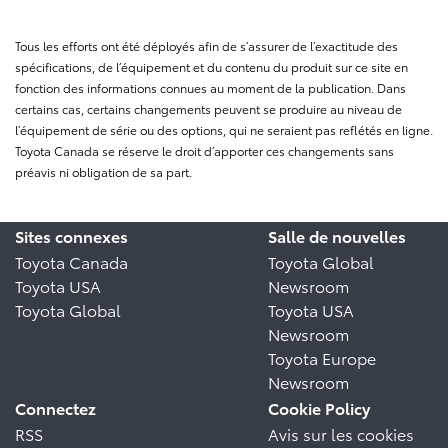
Tous les efforts ont été déployés afin de s’assurer de l’exactitude des
spécifications, de l’équipement et du contenu du produit sur ce site en
fonction des informations connues au moment de la publication. Dans
certains cas, certains changements peuvent se produire au niveau de
l’équipement de série ou des options, qui ne seraient pas reflétés en ligne.
Toyota Canada se réserve le droit d’apporter ces changements sans
préavis ni obligation de sa part.
Sites connexes
Salle de nouvelles
Toyota Canada
Toyota Global
Toyota USA
Newsroom
Toyota Global
Toyota USA
Newsroom
Toyota Europe
Newsroom
Connectez
Cookie Policy
RSS
Avis sur les cookies