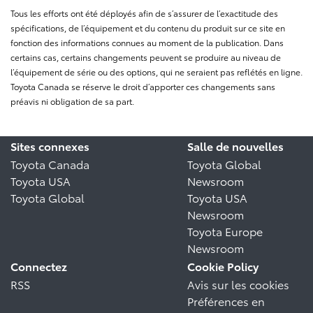
Tous les efforts ont été déployés afin de s’assurer de l’exactitude des
spécifications, de l’équipement et du contenu du produit sur ce site en
fonction des informations connues au moment de la publication. Dans
certains cas, certains changements peuvent se produire au niveau de
l’équipement de série ou des options, qui ne seraient pas reflétés en ligne.
Toyota Canada se réserve le droit d’apporter ces changements sans
préavis ni obligation de sa part.
Sites connexes
Salle de nouvelles
Toyota Canada
Toyota Global
Toyota USA
Newsroom
Toyota Global
Toyota USA
Newsroom
Toyota Europe
Newsroom
Connectez
Cookie Policy
RSS
Avis sur les cookies
Préférences en