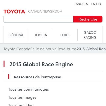
LANGUES
EN
FR
Aller au contenu
Recherche
GAZOO
GÉNÉRAL
TOYOTA
LEXUS
RACING
Toyota Canada
Salle de nouvelles
Albums
2015 Global Rac
2015 Global Race Engine
Ressources de l'entreprise
Tous les communiqués
Tous les images
Tous les video